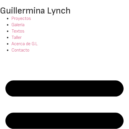
Guillermina Lynch
Proyectos
Galería
Textos
Taller
Acerca de G.L.
Contacto