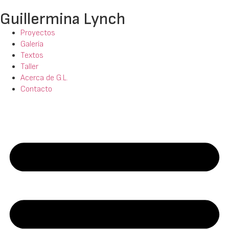
Guillermina Lynch
Proyectos
Galería
Textos
Taller
Acerca de G.L.
Contacto